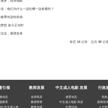
春逐梦，优秀领航
作业：他们为什么一边吐槽一边抢着吃？
防春季传染性疾病
梦想 奋斗正当时
首过去，展望未来
每页
14
记录
总共
40
记
建引领
教师发展
中文成人电影 发展
行政
建动态
名师风采
德育动态
党政
题教育
教师荣誉
中文成人电影 风采
新闻宣
站-中文成人电
教务在线
社团活动
人力资