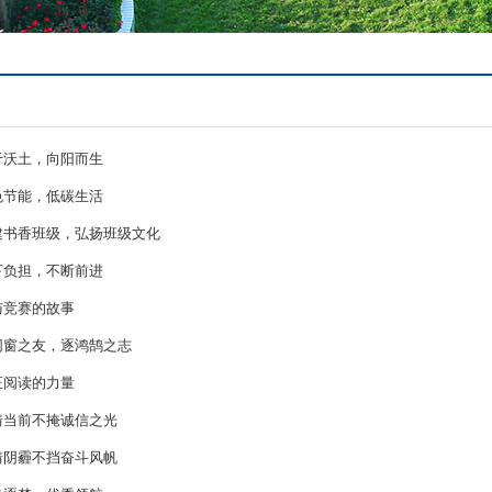
于沃土，向阳而生
色节能，低碳生活
建书香班级，弘扬班级文化
下负担，不断前进
与竞赛的故事
同窗之友，逐鸿鹄之志
证阅读的力量
情当前不掩诚信之光
情阴霾不挡奋斗风帆